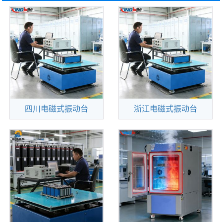
四川电磁式振动台
浙江电磁式振动台
查看更多
查看更多
勤卓品牌电磁式振动台
上海电磁式振动台符合
（又称之为电动振动试验
各国家标準--[第Ⅰ及种类
系统）系统主要应用于航
A/20OHZ内].[第Ⅱ及种类B
天、航空、兵器、