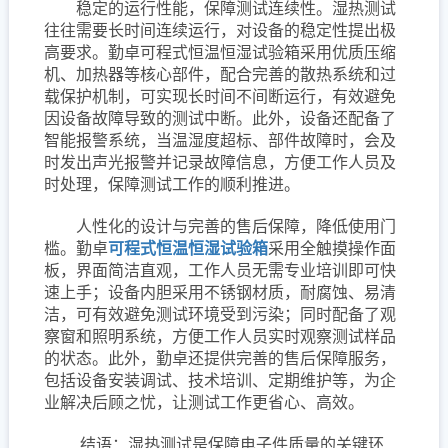
稳定的运行性能，保障测试连续性。湿热测试
往往需要长时间连续运行，对设备的稳定性提出极
高要求。勤卓可程式恒温恒湿试验箱采用优质压缩
机、加热器等核心部件，配合完善的散热系统和过
载保护机制，可实现长时间不间断运行，有效避免
因设备故障导致的测试中断。此外，设备还配备了
智能报警系统，当温湿度超标、部件故障时，会及
时发出声光报警并记录故障信息，方便工作人员及
时处理，保障测试工作的顺利推进。
人性化的设计与完善的售后保障，降低使用门
槛。勤卓
可程式恒温恒湿试验箱
采用全触摸操作面
板，界面简洁直观，工作人员无需专业培训即可快
速上手；设备内胆采用不锈钢材质，耐腐蚀、易清
洁，可有效避免测试环境受到污染；同时配备了观
察窗和照明系统，方便工作人员实时观察测试样品
的状态。此外，勤卓还提供完善的售后保障服务，
包括设备安装调试、技术培训、定期维护等，为企
业解决后顾之忧，让测试工作更省心、高效。
结语：湿热测试是保障电子件质量的关键环