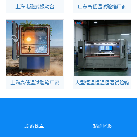
上海电磁式振动台
山东高低温试验箱厂商
查看更多
查看更多
符合各国家标準--[第Ⅰ
在当今全球化与科技深
及种类A/20OHZ内].[第Ⅱ
度融合的时代，产品面临
及种类B/50OHZ内]
着前所未有的多样化环境
挑战。从冰雪覆盖
上海高低温试验箱厂家
大型恒温恒温恒湿试验箱
查看更多
查看更多
高低温试验箱：解锁产
适用于航空航天产品、
品环境适应性的关键密码
信息电子仪器仪表、材
在科技飞速发展的今天，
料、电工、电子产品、各
各类产品
种电子元器件，在高
联系勤卓
站点地图