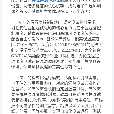
能。勤卓
可程式恒温恒湿试验箱
作为行业内的标杆
设备，凭借多维度的核心优势，成为电子件湿热测
试的首选。其优势主要体现在以下四个方面：
精准的温湿度控制能力，契合测试标准要求。
可程式恒温恒湿试验箱的核心竞争力在于温湿度控
制精度，勤卓设备采用进口高精度温湿度传感器，
配合自主研发的PID智能调节算法，能实现温度范
围-70℃~150℃、湿度范围20%RH~98%RH的精准控
制，温湿度波动度≤±0.5℃、≤±2.5%RH，完全符合
GB/T 2423等国家电子行业测试标准。无论是恒定
温湿度测试还是温湿循环测试，都能精准复刻预设
环境，保障测试数据的真实性与可靠性。
灵活的程式化运行模式，适配多元测试需求。
电子件的应用场景多样，对应的湿热测试方案也存
在差异，如有的需要长期恒定温湿度测试，有的需
要多阶段温湿度循环测试。勤卓可程式恒温恒湿试
验箱支持120段程序、30组程序组的自由编辑，可根
据不同电子件的测试需求，精准设定温湿度变化曲
线、停留时间等参数，实现自动化测试运行。测试